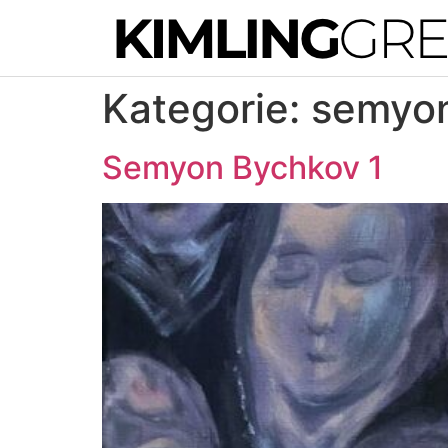
Kategorie:
semyo
Semyon Bychkov 1